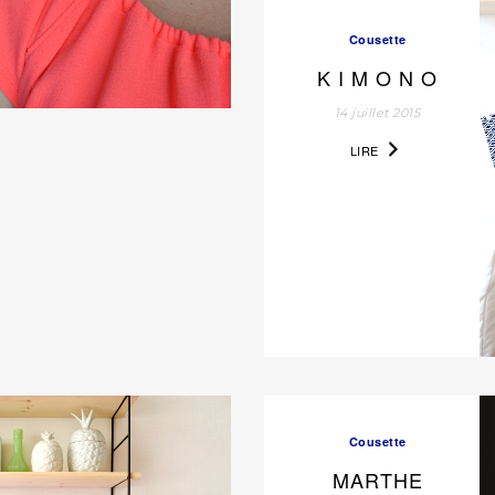
Cousette
K I M O N O
14 juillet 2015
LIRE
Cousette
MARTHE