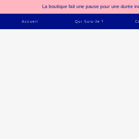
La boutique fait une pause pour une durée
Accueil
Qui Suis-Je ?
C