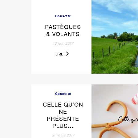
Cousette
PASTÈQUES
& VOLANTS
13 juin 2017
LIRE
Cousette
CELLE QU’ON
NE
PRÉSENTE
PLUS…
21 mars 2017