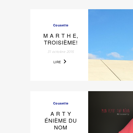
Cousette
M A R T H E,
TROISIÈME!
31 octobre 2015
LIRE
Cousette
A R T Y
ÉNIÈME DU
NOM