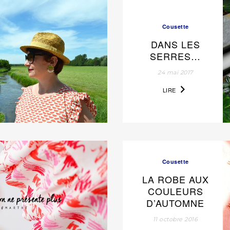
Cousette
DANS LES
SERRES…
24 mai 2017
LIRE
Cousette
LA ROBE AUX
COULEURS
D’AUTOMNE
11 octobre 2016