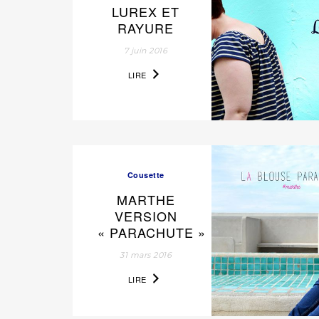
LUREX ET
RAYURE
7 juin 2016
LIRE
Cousette
MARTHE
VERSION
« PARACHUTE »
31 mars 2016
LIRE