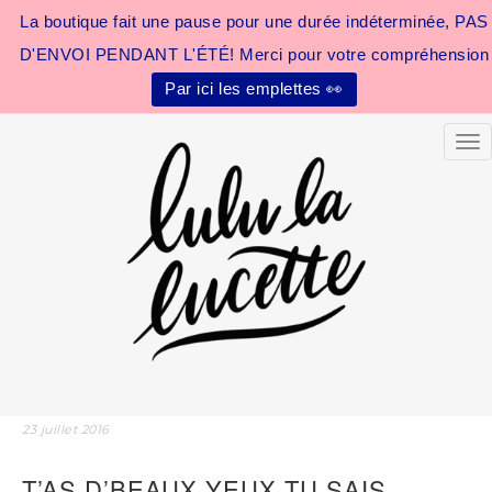
La boutique fait une pause pour une durée indéterminée, PAS
D'ENVOI PENDANT L'ÉTÉ! Merci pour votre compréhension
Par ici les emplettes 👀
Tog
23 juillet 2016
T’AS D’BEAUX YEUX TU SAIS