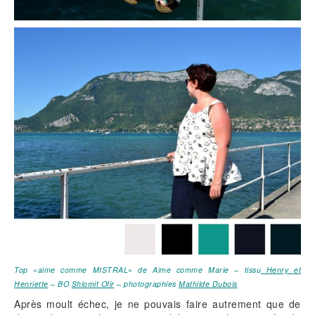
Top «aime comme MISTRAL» de Aime comme Marie – tissu
Henry et
Henriette
– BO
Shlomit Ofir
– photographies
Mathilde Dubois
Après moult échec, je ne pouvais faire autrement que de