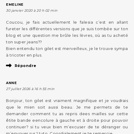
EMELINE
30 janvier 2020 à 20 h 02 min
Coucou, je fais actuellement le falesia c’est en allant
fureter les différentes versions que je suis tombée sur ton
blog et une question me brûle les lèvres, où as tu acheté
ton super jeans??
Bien entendu ton gilet est merveilleux, je le trouve sympa
à tricoter en plus.
Répondre
ANNE
27 juillet 2026 à 16 h 55 min
Bonjour, ton gilet est vraiment magnifique et je voudrais
que le mien soit aussi beau. Je me permets de te
demander comment tu as repris dees mailles sur cette
êtite bande eencolure à gauche et à droite pour pouvoir
continuer? si tu veux bien m’excuser de te déranger ou
m’envoyer sur 1 tuto. Coordialement je te remercie