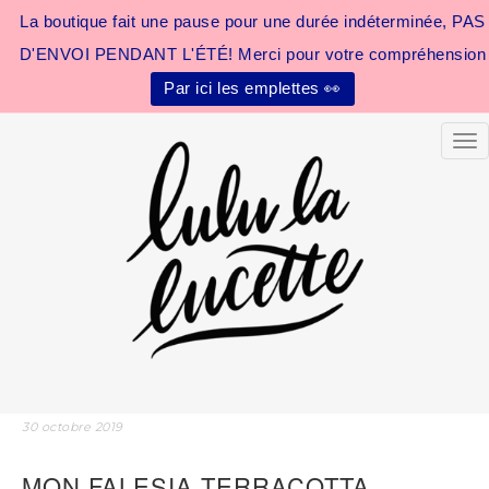
La boutique fait une pause pour une durée indéterminée, PAS
D'ENVOI PENDANT L'ÉTÉ! Merci pour votre compréhension
Par ici les emplettes 👀
Tog
30 octobre 2019
MON FALESIA TERRACOTTA