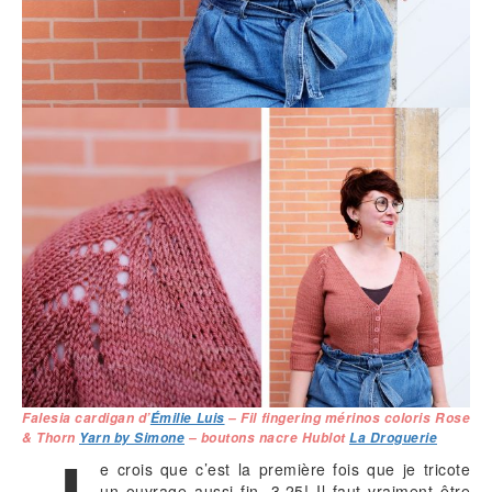
Falesia cardigan d’
Émilie Luis
– Fil fingering mérinos coloris Rose
& Thorn
Yarn by Simone
– boutons nacre Hublot
La Droguerie
e crois que c’est la première fois que je tricote
un ouvrage aussi fin, 3,25! Il faut vraiment être