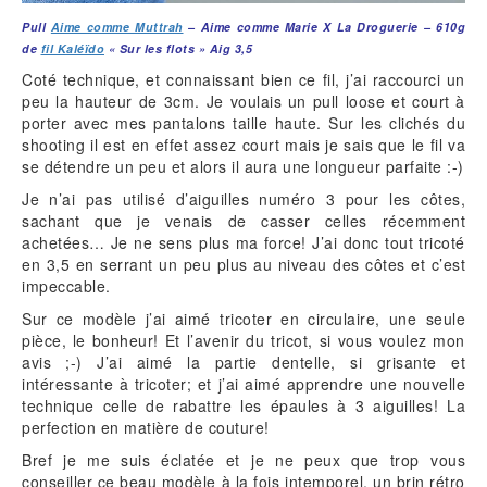
Pull
Aime comme Muttrah
– Aime comme Marie X La Droguerie – 610g
de
fil Kaléïdo
« Sur les flots » Aig 3,5
Coté technique, et connaissant bien ce fil, j’ai raccourci un
peu la hauteur de 3cm. Je voulais un pull loose et court à
porter avec mes pantalons taille haute. Sur les clichés du
shooting il est en effet assez court mais je sais que le fil va
se détendre un peu et alors il aura une longueur parfaite :-)
Je n’ai pas utilisé d’aiguilles numéro 3 pour les côtes,
sachant que je venais de casser celles récemment
achetées… Je ne sens plus ma force! J’ai donc tout tricoté
en 3,5 en serrant un peu plus au niveau des côtes et c’est
impeccable.
Sur ce modèle j’ai aimé tricoter en circulaire, une seule
pièce, le bonheur! Et l’avenir du tricot, si vous voulez mon
avis ;-) J’ai aimé la partie dentelle, si grisante et
intéressante à tricoter; et j’ai aimé apprendre une nouvelle
technique celle de rabattre les épaules à 3 aiguilles! La
perfection en matière de couture!
Bref je me suis éclatée et je ne peux que trop vous
conseiller ce beau modèle à la fois intemporel, un brin rétro