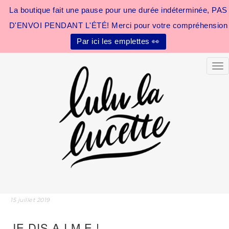
La boutique fait une pause pour une durée indéterminée, PAS
D'ENVOI PENDANT L'ÉTÉ! Merci pour votre compréhension
Par ici les emplettes 👀
Tog
15 juillet 2019
JE DIS A I M E !