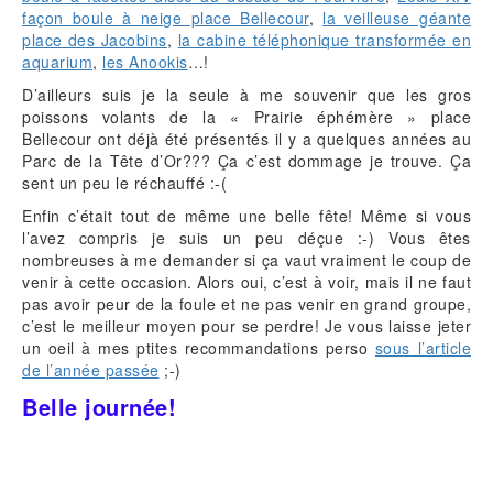
façon boule à neige place Bellecour
,
la veilleuse géante
place des Jacobins
,
la cabine téléphonique transformée en
aquarium
,
les Anookis
…!
D’ailleurs suis je la seule à me souvenir que les gros
poissons volants de la « Prairie éphémère » place
Bellecour ont déjà été présentés il y a quelques années au
Parc de la Tête d’Or??? Ça c’est dommage je trouve. Ça
sent un peu le réchauffé :-(
Enfin c’était tout de même une belle fête! Même si vous
l’avez compris je suis un peu déçue :-) Vous êtes
nombreuses à me demander si ça vaut vraiment le coup de
venir à cette occasion. Alors oui, c’est à voir, mais il ne faut
pas avoir peur de la foule et ne pas venir en grand groupe,
c’est le meilleur moyen pour se perdre! Je vous laisse jeter
un oeil à mes ptites recommandations perso
sous l’article
de l’année passée
;-)
Belle journée!