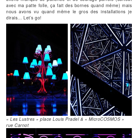
avec ma patte folle, ça fait des bornes quand même) mais
nous avons vu quand même le gros des installations je
dirais… Let’s go!
« Les Lustres » place Louis Pradel & « MicroCOSMOS »
rue Carnot