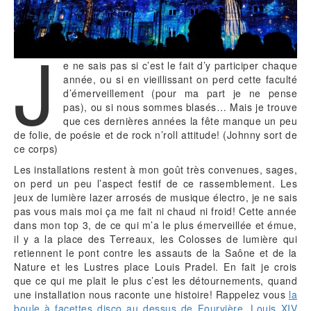
J
e ne sais pas si c’est le fait d’y participer chaque
année, ou si en vieillissant on perd cette faculté
d’émerveillement (pour ma part je ne pense
pas), ou si nous sommes blasés… Mais je trouve
que ces dernières années la fête manque un peu
de folie, de poésie et de rock n’roll attitude! (Johnny sort de
ce corps)
Les installations restent à mon goût très convenues, sages,
on perd un peu l’aspect festif de ce rassemblement. Les
jeux de lumière lazer arrosés de musique électro, je ne sais
pas vous mais moi ça me fait ni chaud ni froid! Cette année
dans mon top 3, de ce qui m’a le plus émerveillée et émue,
il y a la place des Terreaux, les Colosses de lumière qui
retiennent le pont contre les assauts de la Saône et de la
Nature et les Lustres place Louis Pradel. En fait je crois
que ce qui me plait le plus c’est les détournements, quand
une installation nous raconte une histoire! Rappelez vous
la
boule à facettes disco au dessus de Fourvière
,
Louis XIV