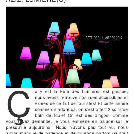
Ç
a y est la Fête des Lumières est passée,
nous avons retrouvé nos rues accessibles et
vidées de ce flot de touristes! Et cette année
comme on adore ça, on s’est offert 2 soirs de
bain de foule! On est des dingos! Comme
vous l’avez demandé, je vous emmène en balade sur le
presqu’île aujourd’hui! Nous n’avons pas tout vu, nous
avons manqué de patience et de courage parfois (surtout