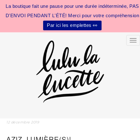
La boutique fait une pause pour une durée indéterminée, PAS
D'ENVOI PENDANT L'ÉTÉ! Merci pour votre compréhension
Par ici les emplettes 👀
Tog
12 décembre 2019
AZIZ, LUMIÈRE(S)!