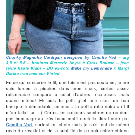
Chunky Magnolia Cardigan designed by Camilla Vad
– aig
4,5 et 5,5 – boutons Mercerie Neyra à Croix Rousse – jean
taille haute Kiabi – BO ex-voto
Make my Lemonade
x Margi
Darika
trouvées sur Vinted
En ce qui concerne le fil, une fois n’est pas coutume, je me
suis forcée à piocher dans mon stock, certes assez
raisonnable comparé à celui d’autres tricoteuses mais
quand même! Eh puis le petit gilet noir c’est un bon
basique, indémodable, comme « la petite robe noire » et il
m’en fallait un :-) Certes les couleurs sombres ne rendent
pas hommage au très beau motif dentelle floral créé par
Camilla Vad
, surtout en photo mais je suis tout de même
ravie du résultat et de la subtilité de ce noir coloré obtenu