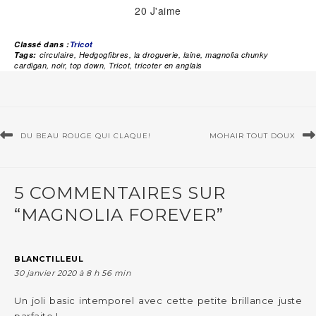
20
J'aime
Classé dans :
Tricot
Tags:
circulaire
,
Hedgogfibres
,
la droguerie
,
laine
,
magnolia chunky
cardigan
,
noir
,
top down
,
Tricot
,
tricoter en anglais
DU BEAU ROUGE QUI CLAQUE!
MOHAIR TOUT DOUX
5 COMMENTAIRES SUR
“MAGNOLIA FOREVER”
BLANCTILLEUL
30 janvier 2020 à 8 h 56 min
Un joli basic intemporel avec cette petite brillance juste
parfaite !