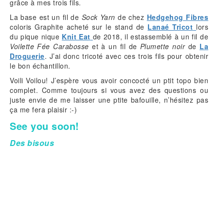
grâce à mes trois fils.
La base est un fil de
Sock Yarn
de chez
Hedgehog Fibres
coloris Graphite acheté sur le stand de
Lanaé Tricot
lors
du pique nique
Knit Eat
de 2018, il estassemblé à un fil de
Voilette Fée Carabosse
et à un fil de
Plumette noir
de
La
Droguerie
. J’ai donc tricoté avec ces trois fils pour obtenir
le bon échantillon.
Voili Voilou! J’espère vous avoir concocté un ptit topo bien
complet. Comme toujours si vous avez des questions ou
juste envie de me laisser une ptite bafouille, n’hésitez pas
ça me fera plaisir :-)
See you soon!
Des bisous