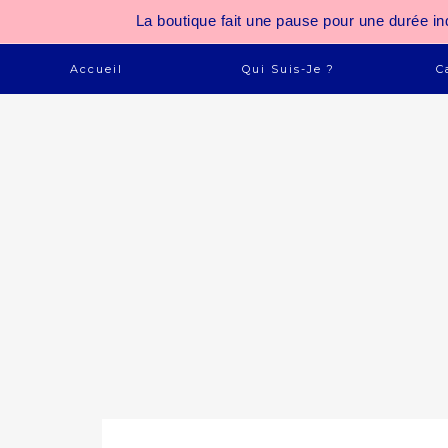
La boutique fait une pause pour une durée
Accueil
Qui Suis-Je ?
C