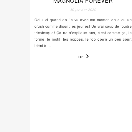
MAGNOLIA FOREVER
30 janvier 2020
Celui ci quand on l’a vu avec ma maman on a eu un
crush comme disent les jeunes! Un vrai coup de foudre
tricotesque! Ça ne s’explique pas, c’est comme ça, la
forme, le motif, les noppes, le top down un peu court
idéal à
…
LIRE