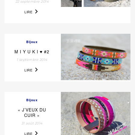
22 septembre 2014
LIRE
Bijoux
M I Y U K I ♥ #2
1 septembre 2014
LIRE
Bijoux
« J’VEUX DU
CUIR »
31 août 2014
LIRE