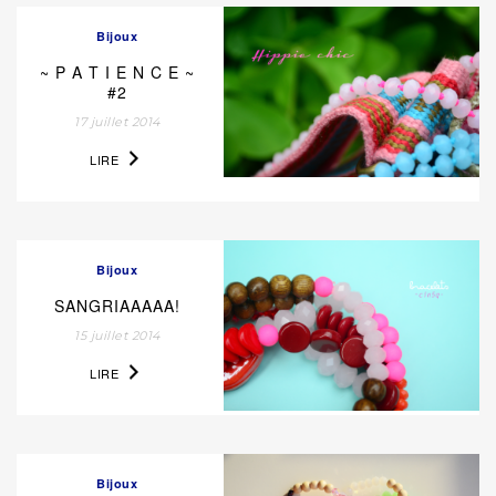
Bijoux
~ P A T I E N C E ~
#2
17 juillet 2014
LIRE
Bijoux
SANGRIAAAAA!
15 juillet 2014
LIRE
Bijoux