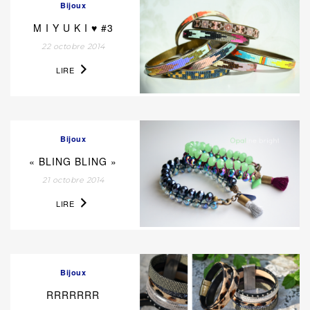
Bijoux
M I Y U K I ♥ #3
22 octobre 2014
LIRE
Bijoux
« BLING BLING »
21 octobre 2014
LIRE
Bijoux
RRRRRRR