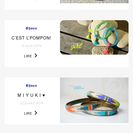
Bijoux
C’EST L’POMPON!
6 août 2014
LIRE
Bijoux
M I Y U K I ♥
22 juillet 2014
LIRE