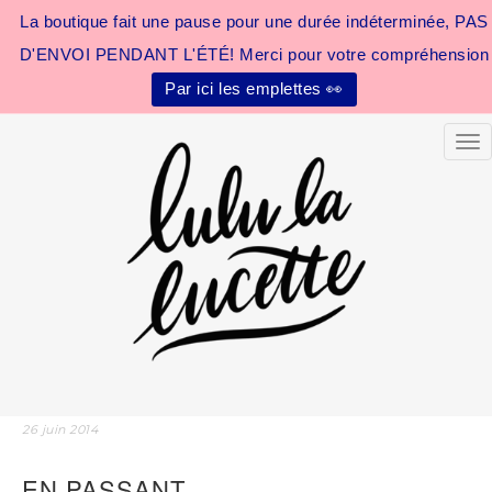
La boutique fait une pause pour une durée indéterminée, PAS
D'ENVOI PENDANT L'ÉTÉ! Merci pour votre compréhension
Par ici les emplettes 👀
Tog
26 juin 2014
EN PASSANT…