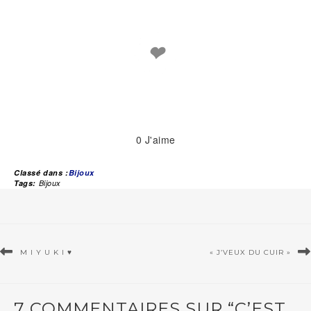
❤
0
J'aime
Classé dans :
Bijoux
Tags:
Bijoux
M I Y U K I ♥
« J’VEUX DU CUIR »
7 COMMENTAIRES SUR “C’EST