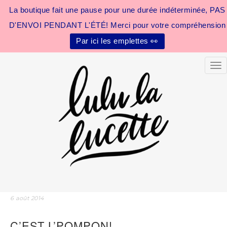
La boutique fait une pause pour une durée indéterminée, PAS
D'ENVOI PENDANT L'ÉTÉ! Merci pour votre compréhension
Par ici les emplettes 👀
Tog
6 août 2014
C’EST L’POMPON!