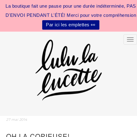
La boutique fait une pause pour une durée indéterminée, PAS
D'ENVOI PENDANT L'ÉTÉ! Merci pour votre compréhension
Par ici les emplettes 👀
Tog
27 mai 2014
OH LA COPIEUSE!