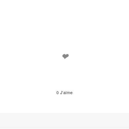
❤
0
J'aime