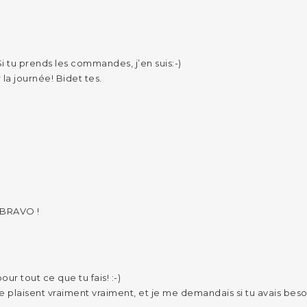
i tu prends les commandes, j’en suis:-)
la journée! Bidet tes.
 BRAVO !
ur tout ce que tu fais! :-)
 plaisent vraiment vraiment, et je me demandais si tu avais beso