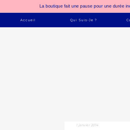
La boutique fait une pause pour une durée
Accueil
Qui Suis-Je ?
C
1 janvier 2014