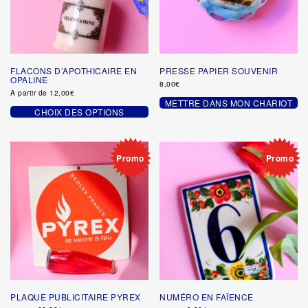
FLACONS D’APOTHICAIRE EN
PRESSE PAPIER SOUVENIR
OPALINE
8,00
€
A partir de
12,00
€
METTRE DANS MON CHARIOT
CHOIX DES OPTIONS
Ce
produit
a
plusieurs
Promo
Promo
variations.
Les
options
peuvent
être
choisies
sur
la
page
du
produit
PLAQUE PUBLICITAIRE PYREX
NUMÉRO EN FAÏENCE