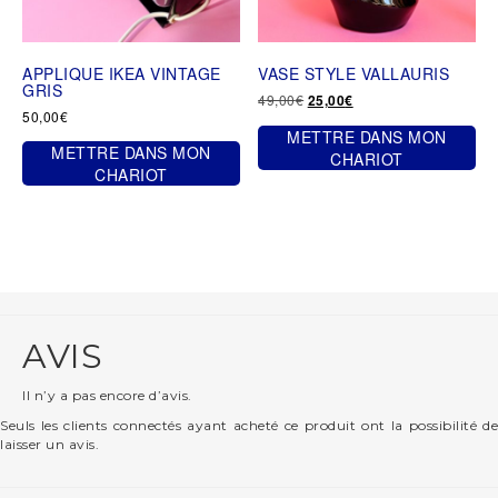
la
page
du
APPLIQUE IKEA VINTAGE
VASE STYLE VALLAURIS
produit
GRIS
Le
Le
49,00
€
25,00
€
50,00
€
prix
prix
METTRE DANS MON
initial
actuel
METTRE DANS MON
était :
est :
CHARIOT
CHARIOT
49,00€.
25,00€.
AVIS
Il n’y a pas encore d’avis.
Seuls les clients connectés ayant acheté ce produit ont la possibilité de
laisser un avis.