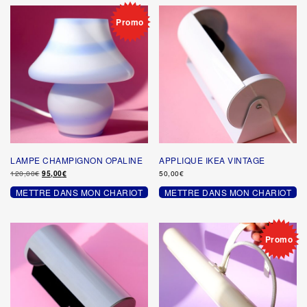
Promo
LAMPE CHAMPIGNON OPALINE
APPLIQUE IKEA VINTAGE
Le
Le
120,00
€
95,00
€
50,00
€
prix
prix
METTRE DANS MON CHARIOT
initial
actuel
METTRE DANS MON CHARIOT
était :
est :
120,00€.
95,00€.
Promo