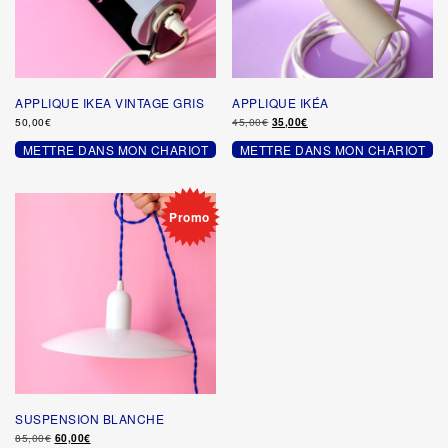
APPLIQUE IKEA VINTAGE GRIS
APPLIQUE IKÉA
Le
Le
50,00
€
45,00
€
35,00
€
prix
prix
METTRE DANS MON CHARIOT
METTRE DANS MON CHARIOT
initial
actuel
était :
est :
45,00€.
35,00€.
Promo
SUSPENSION BLANCHE
Le
Le
85,00
€
60,00
€