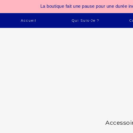
La boutique fait une pause pour une durée
Accueil
Qui Suis-Je ?
C
Accessoi