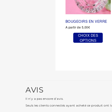
BOUGEOIRS EN VERRE
A partir de
5,00
€
CHOIX DES
OPTIONS
Ce
produit
a
plusieurs
variations.
Les
options
peuvent
être
AVIS
choisies
sur
Il n’y a pas encore d’avis.
la
page
Seuls les clients connectés ayant acheté ce produit ont la 
du