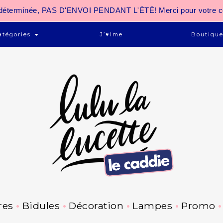
 indéterminée, PAS D'ENVOI PENDANT L'ÉTÉ! Merci pour votre 
atégories
J’♥ime
Boutiqu
res
Bidules
Décoration
Lampes
Promo