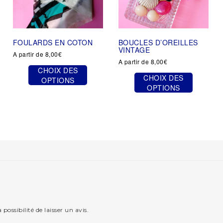
FOULARDS EN COTON
BOUCLES D’OREILLES
VINTAGE
A partir de
8,00
€
A partir de
8,00
€
CHOIX DES
CHOIX DES
OPTIONS
OPTIONS
Ce
Ce
produit
produit
a
a
plusieurs
plusieurs
variations.
variations.
Les
Les
options
options
peuvent
peuvent
être
être
choisies
choisies
sur
sur
la
la
page
possibilité de laisser un avis.
page
du