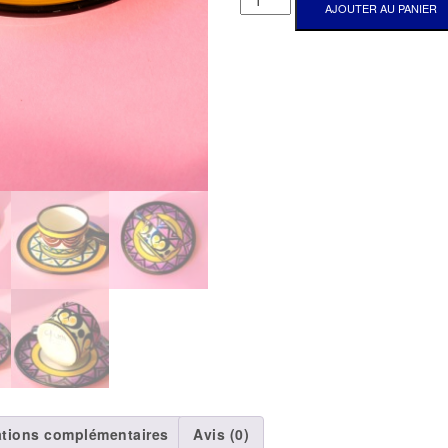
AJOUTER AU PANIER
DE
TASSES
À
CAFÉ
ST
JEAN
DE
BRETAGNE
ations complémentaires
Avis (0)