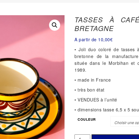
TASSES À CAF
BRETAGNE
A partir de
10,00
€
• Joli duo coloré de tasses 
bretonne de la manufactur
située dans le Morbihan et 
1989.
• made in France
• très bon état
• VENDUES à l’unité
• dimensions tasse 6,5 x 5 so
COULEUR
QUANTITÉ