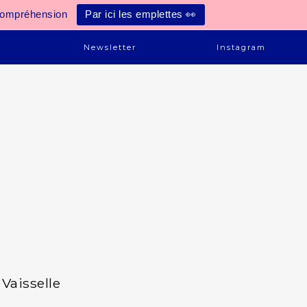
compréhension
Par ici les emplettes 👀
e
Newsletter
Instagram
Vaisselle