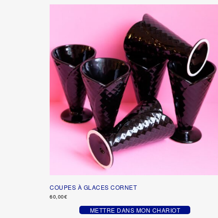
COUPES À GLACES CORNET
60,00
€
METTRE DANS MON CHARIOT