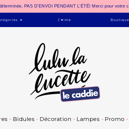
 indéterminée, PAS D'ENVOI PENDANT L'ÉTÉ! Merci pour votre 
atégories
J’♥ime
Boutiqu
res
Bidules
Décoration
Lampes
Promo