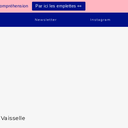
compréhension
Par ici les emplettes 👀
e
Newsletter
Instagram
Vaisselle