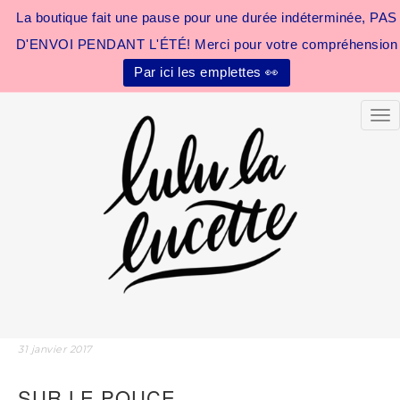
La boutique fait une pause pour une durée indéterminée, PAS
D'ENVOI PENDANT L'ÉTÉ! Merci pour votre compréhension
Par ici les emplettes 👀
Tog
31 janvier 2017
SUR LE POUCE