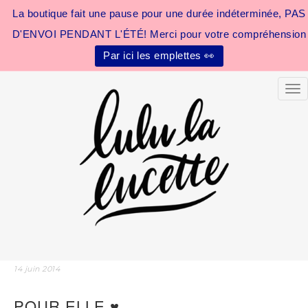
La boutique fait une pause pour une durée indéterminée, PAS
D'ENVOI PENDANT L'ÉTÉ! Merci pour votre compréhension
Par ici les emplettes 👀
Tog
14 juin 2014
POUR ELLE ♥