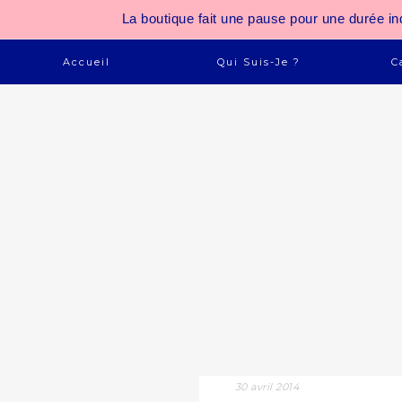
La boutique fait une pause pour une durée
Accueil
Qui Suis-Je ?
C
30 avril 2014