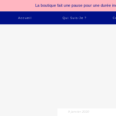
La boutique fait une pause pour une durée
Accueil
Qui Suis-Je ?
C
9 janvier 2020