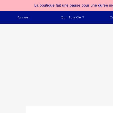
La boutique fait une pause pour une durée
Accueil
Qui Suis-Je ?
C