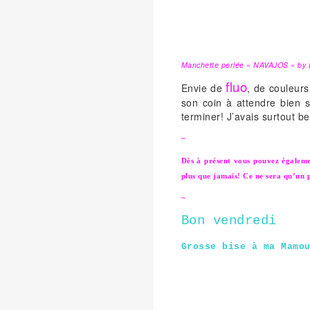
Manchette perlée « NAVAJOS » by L
fluo
Envie de
, de couleurs
son coin à attendre bien s
terminer! J’avais surtout be
~
Dès à présent vous pouvez égaleme
plus que jamais! Ce ne sera qu’un p
~
Bon vendredi
Grosse bise à ma Mamo