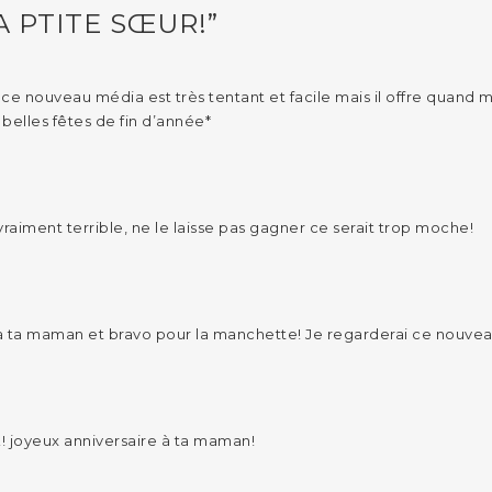
A PTITE SŒUR!”
e ce nouveau média est très tentant et facile mais il offre quan
belles fêtes de fin d’année*
aiment terrible, ne le laisse pas gagner ce serait trop moche!
 ta maman et bravo pour la manchette! Je regarderai ce nouveau l
 !! joyeux anniversaire à ta maman!