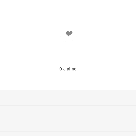
❤
0
J'aime