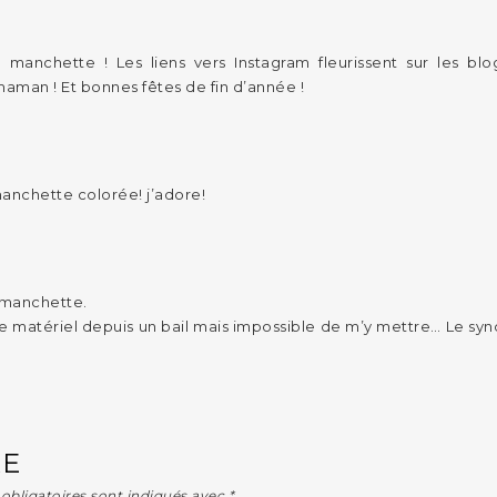
 manchette ! Les liens vers Instagram fleurissent sur les bl
maman ! Et bonnes fêtes de fin d’année !
manchette colorée! j’adore!
 manchette.
t le matériel depuis un bail mais impossible de m’y mettre… Le s
RE
obligatoires sont indiqués avec
*