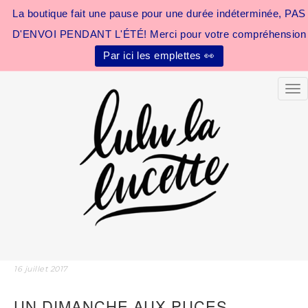
La boutique fait une pause pour une durée indéterminée, PAS
D'ENVOI PENDANT L'ÉTÉ! Merci pour votre compréhension
Par ici les emplettes 👀
Tog
16 juillet 2017
UN DIMANCHE AUX PUCES…