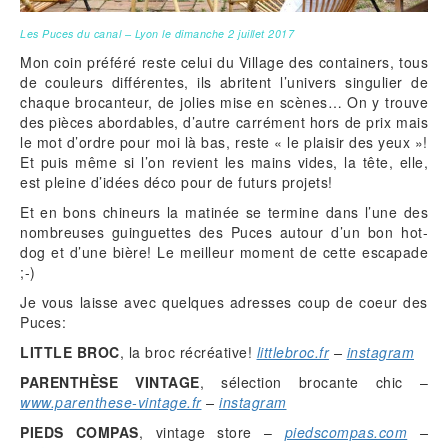
Les Puces du canal – Lyon le dimanche 2 juillet 2017
Mon coin préféré reste celui du Village des containers, tous
de couleurs différentes, ils abritent l’univers singulier de
chaque brocanteur, de jolies mise en scènes… On y trouve
des pièces abordables, d’autre carrément hors de prix mais
le mot d’ordre pour moi là bas, reste « le plaisir des yeux »!
Et puis même si l’on revient les mains vides, la tête, elle,
est pleine d’idées déco pour de futurs projets!
Et en bons chineurs la matinée se termine dans l’une des
nombreuses guinguettes des Puces autour d’un bon hot-
dog et d’une bière! Le meilleur moment de cette escapade
;-)
Je vous laisse avec quelques adresses coup de coeur des
Puces:
LITTLE BROC
, la broc récréative!
littlebroc.fr
–
instagram
PARENTHÈSE VINTAGE
, sélection brocante chic –
www.parenthese-vintage.fr
–
instagram
PIEDS COMPAS
, vintage store –
piedscompas.com
–