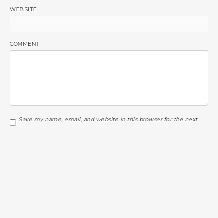
WEBSITE
COMMENT
Save my name, email, and website in this browser for the next
time I comment.
Prévenez-moi de tous les nouveaux commentaires par e-mail.
Prévenez-moi de tous les nouveaux articles par e-mail.