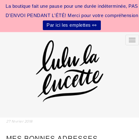
La boutique fait une pause pour une durée indéterminée, PAS
D'ENVOI PENDANT L'ÉTÉ! Merci pour votre compréhension
Par ici les emplettes 👀
Tog
27 février 2018
MES BONNES ADRESSES