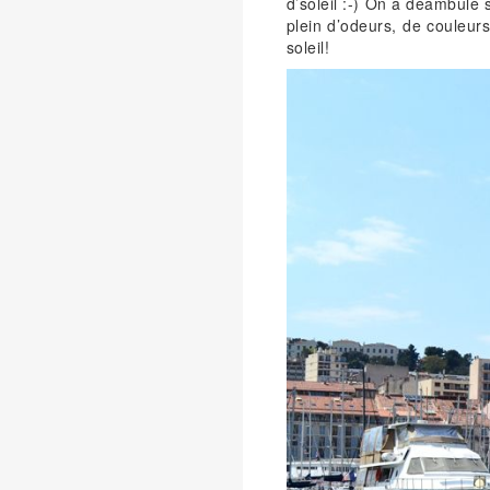
d’soleil :-) On a déambulé s
plein d’odeurs, de couleur
soleil!