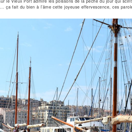
ur le Vieux Port admiré les poissons de la pêche du jour qui scintill
s… ça fait du bien à l’âme cette joyeuse effervescence, ces paro