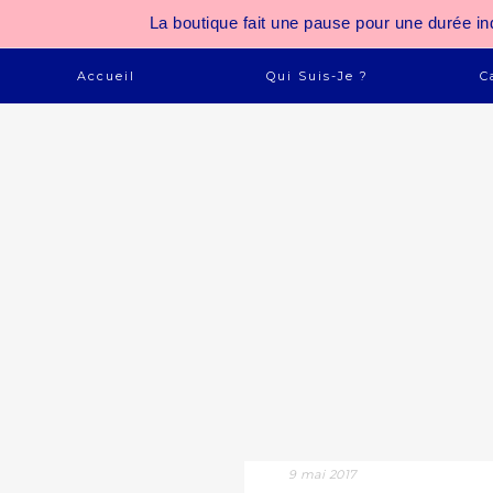
La boutique fait une pause pour une durée
Accueil
Qui Suis-Je ?
C
9 mai 2017