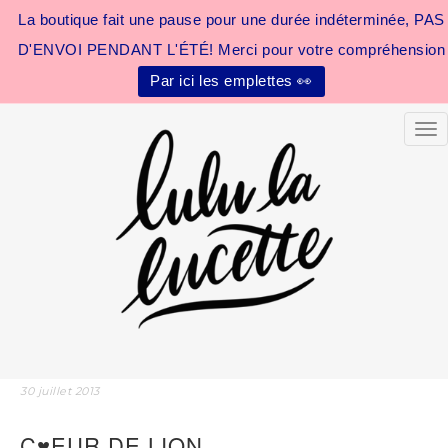
La boutique fait une pause pour une durée indéterminée, PAS
D'ENVOI PENDANT L'ÉTÉ! Merci pour votre compréhension
Par ici les emplettes 👀
Tog
30 juillet 2013
C♥EUR DE LION