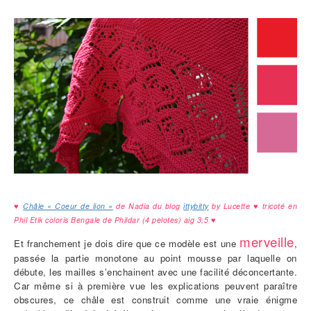
♥
Châle « Coeur de lion »
de Nadia du blog
ittybitty
by Lucette ♥ tricoté en
Phil Etik coloris Bengale de Phildar (4 pelotes) aig 3,5 ♥
merveille
Et franchement je dois dire que ce modèle est une
,
passée la partie monotone au point mousse par laquelle on
débute, les mailles s’enchainent avec une facilité déconcertante.
Car même si à première vue les explications peuvent paraître
obscures, ce châle est construit comme une vraie énigme