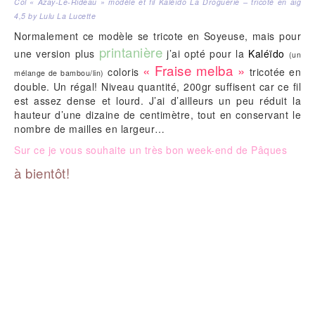
Col « Azay-Le-Rideau » modèle et fil Kaléïdo La Droguerie – tricoté en aig
4,5 by Lulu La Lucette
Normalement ce modèle se tricote en Soyeuse, mais pour
printanière
une version plus
j’ai opté pour la
Kaléïdo
(un
« Fraise melba »
coloris
tricotée en
mélange de bambou/lin)
double. Un régal! Niveau quantité, 200gr suffisent car ce fil
est assez dense et lourd. J’ai d’ailleurs un peu réduit la
hauteur d’une dizaine de centimètre, tout en conservant le
nombre de mailles en largeur…
Sur ce je vous souhaite un très bon week-end de Pâques
à bientôt!