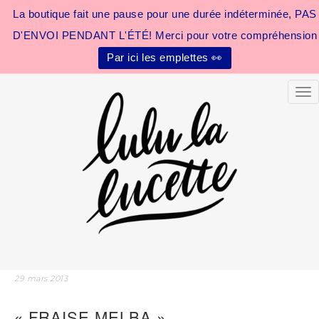
La boutique fait une pause pour une durée indéterminée, PAS
D'ENVOI PENDANT L'ÉTÉ! Merci pour votre compréhension
Par ici les emplettes 👀
Tog
29 mars 2013
« FRAISE MELBA »