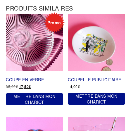
PRODUITS SIMILAIRES
Promo
COUPE EN VERRE
COUPELLE PUBLICITAIRE
Le
Le
35,00
€
14,00
€
17,50
€
prix
prix
METTRE DANS MON
METTRE DANS MON
initial
actuel
était :
est :
CHARIOT
CHARIOT
35,00€.
17,50€.