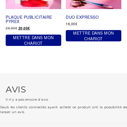
sur
la
la
page
page
du
PLAQUE PUBLICITAIRE
DUO EXPRESSO
du
produit
PYREX
produit
16,00
€
Le
Le
26,00
€
20,00
€
prix
prix
METTRE DANS MON
METTRE DANS MON
initial
actuel
CHARIOT
était :
est :
CHARIOT
26,00€.
20,00€.
AVIS
Il n’y a pas encore d’avis.
Seuls les clients connectés ayant acheté ce produit ont la possibilité de
laisser un avis.