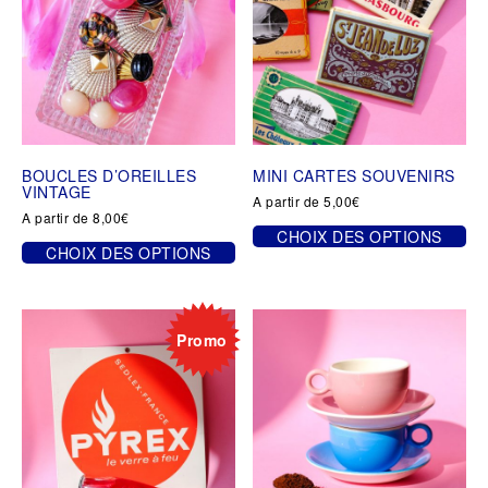
BOUCLES D’OREILLES
MINI CARTES SOUVENIRS
VINTAGE
A partir de
5,00
€
A partir de
8,00
€
CHOIX DES OPTIONS
CHOIX DES OPTIONS
Ce
Ce
produit
produit
a
a
plusieurs
plusieurs
Promo
variations.
variations.
Les
Les
options
options
peuvent
peuvent
être
être
choisies
choisies
sur