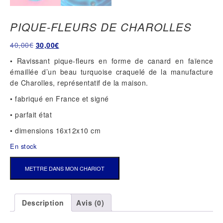
PIQUE-FLEURS DE CHAROLLES
Le
Le
40,00
€
30,00
€
prix
prix
• Ravissant pique-fleurs en forme de canard en faïence
initial
actuel
émaillée d’un beau turquoise craquelé de la manufacture
était :
est :
de Charolles, représentatif de la maison.
40,00€.
30,00€.
• fabriqué en France et signé
• parfait état
• dimensions 16x12x10 cm
En stock
QUANTITÉ
METTRE DANS MON CHARIOT
DE
PIQUE-
FLEURS
Description
Avis (0)
DE
CHAROLLES