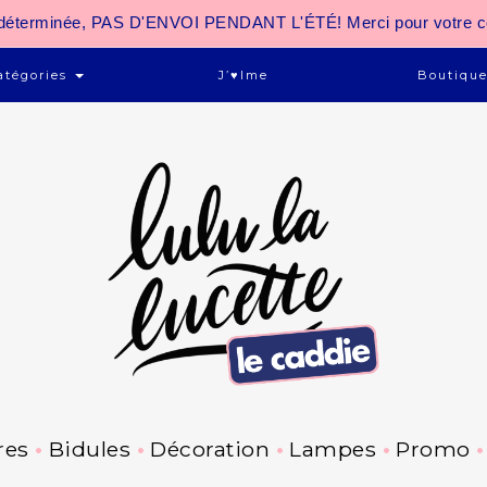
 indéterminée, PAS D'ENVOI PENDANT L'ÉTÉ! Merci pour votre 
atégories
J’♥ime
Boutiqu
res
Bidules
Décoration
Lampes
Promo