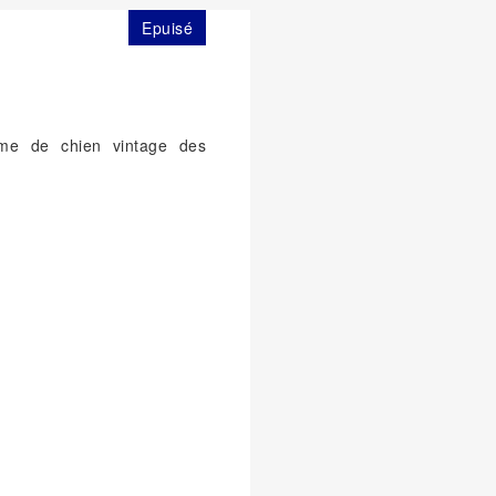
Epuisé
E
rme de chien vintage des