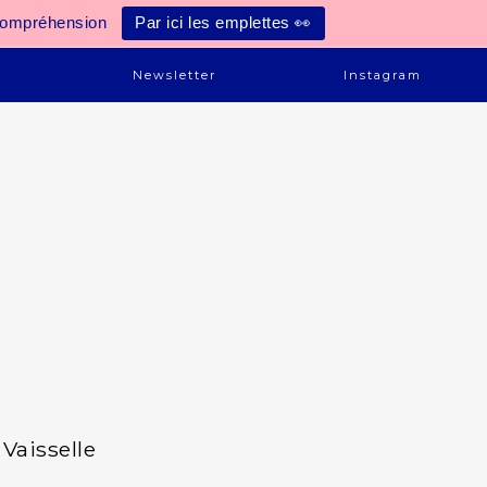
compréhension
Par ici les emplettes 👀
e
Newsletter
Instagram
Vaisselle