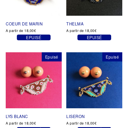
COEUR DE MARIN
THELMA
A partir de
18,00
€
A partir de
18,00
€
EPUISÉ
EPUISÉ
Ce
Ce
produit
produit
a
a
Epuisé
Epuisé
plusieurs
plusieurs
variations.
variations.
Les
Les
options
options
peuvent
peuvent
être
être
choisies
choisies
sur
sur
la
la
page
page
LYS BLANC
LISERON
du
du
produit
produit
A partir de
18,00
€
A partir de
18,00
€