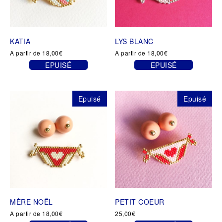
KATIA
LYS BLANC
A partir de
18,00
€
A partir de
18,00
€
EPUISÉ
EPUISÉ
Ce
Ce
produit
produit
a
a
Epuisé
Epuisé
plusieurs
plusieurs
variations.
variations.
Les
Les
options
options
peuvent
peuvent
être
être
choisies
choisies
sur
sur
la
la
page
page
MÈRE NOËL
PETIT COEUR
du
du
produit
produit
A partir de
18,00
€
25,00
€