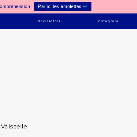
compréhension
Par ici les emplettes 👀
e
Newsletter
Instagram
Vaisselle