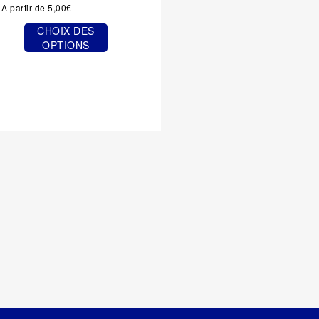
A partir de
5,00
€
CHOIX DES
OPTIONS
Ce
produit
a
plusieurs
variations.
Les
options
peuvent
être
choisies
sur
la
page
du
produit