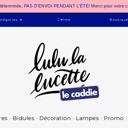
 indéterminée, PAS D'ENVOI PENDANT L'ÉTÉ! Merci pour votre 
atégories
J’♥ime
Boutiqu
res
Bidules
Décoration
Lampes
Promo