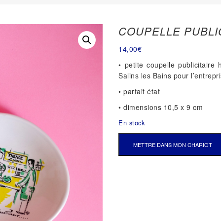
COUPELLE PUBLI
14,00
€
• petite coupelle publicitaire
Salins les Bains pour l’entrep
• parfait état
• dimensions 10,5 x 9 cm
En stock
QUANTITÉ
METTRE DANS MON CHARIOT
DE
COUPELLE
PUBLICITAIRE