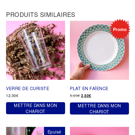
PRODUITS SIMILAIRES
Promo
VERRE DE CURISTE
PLAT EN FAÏENCE
Le
Le
12,00
€
5,00
€
2,50
€
prix
prix
METTRE DANS MON
METTRE DANS MON
initial
actuel
était :
est :
CHARIOT
CHARIOT
5,00€.
2,50€.
Epuisé