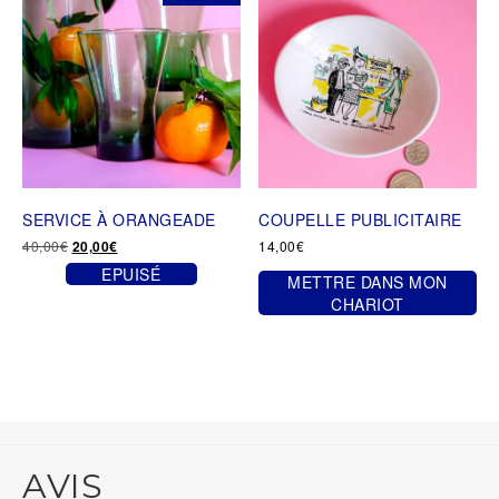
SERVICE À ORANGEADE
COUPELLE PUBLICITAIRE
Le
Le
40,00
€
14,00
€
20,00
€
prix
prix
EPUISÉ
METTRE DANS MON
initial
actuel
était :
est :
CHARIOT
40,00€.
20,00€.
AVIS