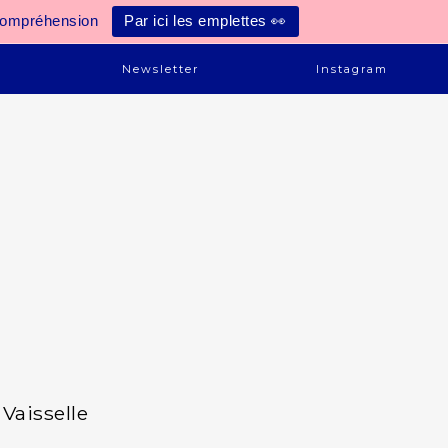
compréhension
Par ici les emplettes 👀
e
Newsletter
Instagram
Vaisselle