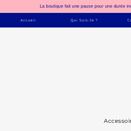
La boutique fait une pause pour une durée
Accueil
Qui Suis-Je ?
C
Accessoi