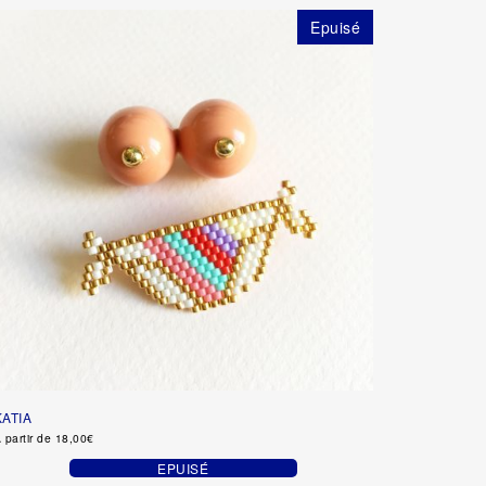
Epuisé
KATIA
 partir de
18,00
€
EPUISÉ
Ce