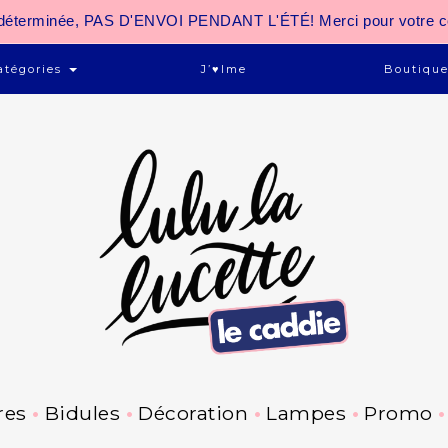
 indéterminée, PAS D'ENVOI PENDANT L'ÉTÉ! Merci pour votre 
atégories
J’♥ime
Boutiqu
res
Bidules
Décoration
Lampes
Promo