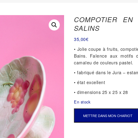
COMPOTIER EN 
SALINS
35,00
€
• Jolie coupe à fruits, compoti
Bains. Faïence aux motifs 
camaïeu de couleurs pastel.
• fabriqué dans le Jura – esta
• état excellent
• dimensions 25 x 25 x 28
En stock
QUANTITÉ
METTRE DANS MON CHARIOT
DE
COMPOTIER
EN