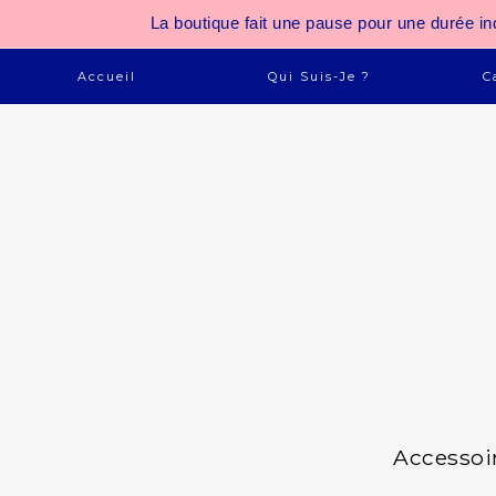
La boutique fait une pause pour une durée
Accueil
Qui Suis-Je ?
C
Accessoi