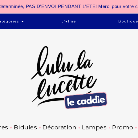
 indéterminée, PAS D'ENVOI PENDANT L'ÉTÉ! Merci pour votre 
atégories
J’♥ime
Boutiqu
res
Bidules
Décoration
Lampes
Promo