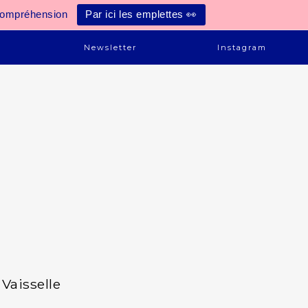
compréhension
Par ici les emplettes 👀
e
Newsletter
Instagram
Vaisselle