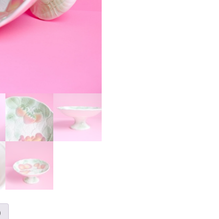
BARBOTINE
DE
SALINS
)