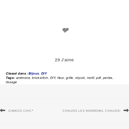
❤
29
J'aime
Classé dans :
Bijoux
,
DIY
Tags:
anémone
,
brickstitch
,
DIY
,
fleur
,
grille
,
miyuki
,
motif
,
pdf
,
perles
,
tissage
GINKGO CHIC*
CHAUDS LES MARRONS, CHAUDS!