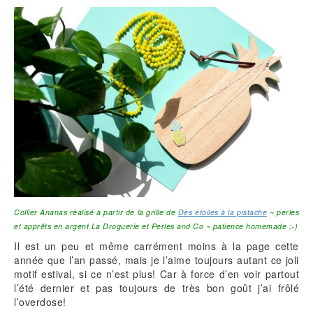
Collier Ananas réalisé à partir de la grille de
Des étoiles à la pistache
~ perles
et apprêts en argent La Droguerie et Perles and Co ~ patience homemade ;-)
Il est un peu et même carrément moins à la page cette
année que l’an passé, mais je l’aime toujours autant ce joli
motif estival, si ce n’est plus! Car à force d’en voir partout
l’été dernier et pas toujours de très bon goût j’ai frôlé
l’overdose!