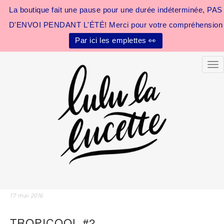
La boutique fait une pause pour une durée indéterminée, PAS
D'ENVOI PENDANT L'ÉTÉ! Merci pour votre compréhension
Par ici les emplettes 👀
Tog
17 mai 2016
TROPICOOL #2