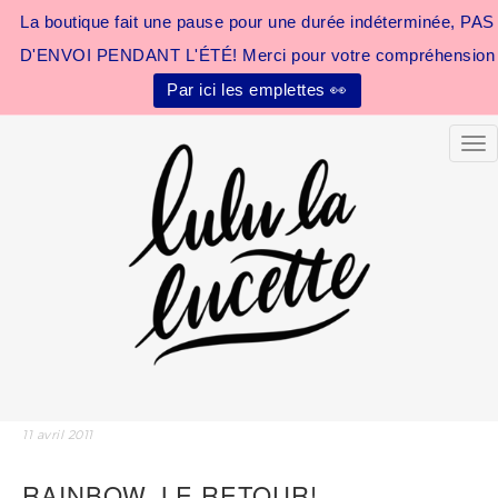
La boutique fait une pause pour une durée indéterminée, PAS
D'ENVOI PENDANT L'ÉTÉ! Merci pour votre compréhension
Par ici les emplettes 👀
Tog
11 avril 2011
RAINBOW, LE RETOUR!