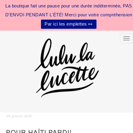
La boutique fait une pause pour une durée indéterminée, PAS
D'ENVOI PENDANT L'ÉTÉ! Merci pour votre compréhension
Par ici les emplettes 👀
Tog
29 janvier 2010
POUR HAÏTI PARDI!