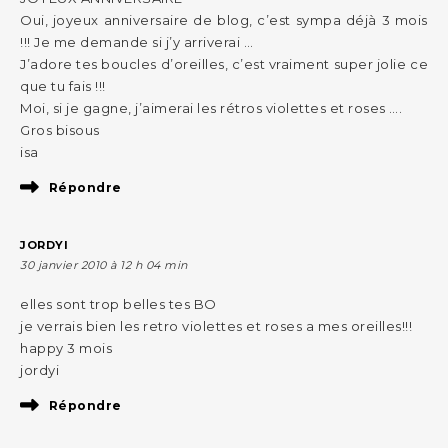
Oui, joyeux anniversaire de blog, c’est sympa déjà 3 mois
!!! Je me demande si j’y arriverai …
J’adore tes boucles d’oreilles, c’est vraiment super jolie ce
que tu fais !!!
Moi, si je gagne, j’aimerai les rétros violettes et roses ….
Gros bisous
isa
Répondre
JORDYI
30 janvier 2010 à 12 h 04 min
elles sont trop belles tes BO
je verrais bien les retro violettes et roses a mes oreilles!!!
happy 3 mois
jordyi
Répondre