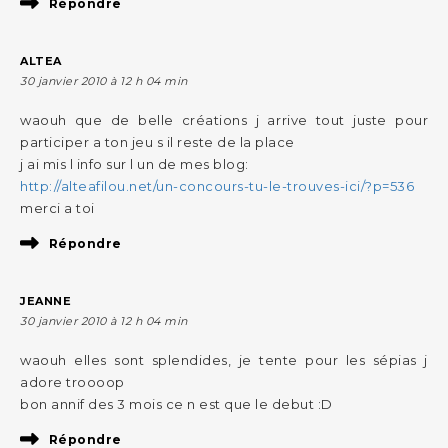
Répondre
ALTEA
30 janvier 2010 à 12 h 04 min
waouh que de belle créations j arrive tout juste pour
participer a ton jeu s il reste de la place
j ai mis l info sur l un de mes blog:
http://alteafilou.net/un-concours-tu-le-trouves-ici/?p=536
merci a toi
Répondre
JEANNE
30 janvier 2010 à 12 h 04 min
waouh elles sont splendides, je tente pour les sépias j
adore troooop
bon annif des 3 mois ce n est que le debut :D
Répondre