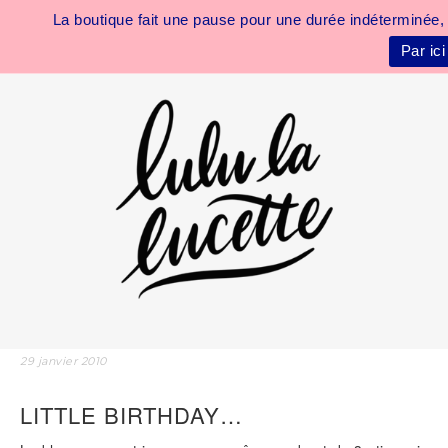
La boutique fait une pause pour une durée indétermin
Par ic
29 janvier 2010
LITTLE BIRTHDAY…