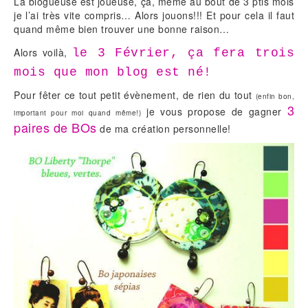
La blogueuse est joueuse, ça, même au bout de 3 ptis mois
je l’ai très vite compris… Alors jouons!!! Et pour cela il faut
quand même bien trouver une bonne raison…
Alors voilà,
le 3 Février, ça fera trois
mois que mon blog est né!
Pour fêter ce tout petit évènement, de rien du tout
(enfin bon,
3
je vous propose de gagner
impor
tant pour moi quand même!)
paires de BOs
de ma création personnelle!