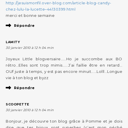
http://jesuismonfil.over-blog.com/article-blog-candy-
chez-lulu-la-lucette–44130399.html
merci et bonne semaine
Répondre
LAMITY
30 janvier 2010 à 12 h 04 min
Joyeux Little blogversaire……Ho je succombe aux BO
rétro…Elles sont trop mimis……J’ai faillie être en retard…
OUf juste à temps, y est pas encore minuit……Lolll…Longue
vie à ton blog et byzz
Répondre
SCOOPETTE
30 janvier 2010 à 12 h 04 min
Bonjour, je découvre ton blog grâce à Pomme et je dois
dire que tes bijoux sont superbes (c’est mon péché