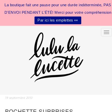
La boutique fait une pause pour une durée indéterminée, PAS
D'ENVOI PENDANT L'ÉTÉ! Merci pour votre compréhension
Par ici les emplettes 👀
Tog
19 septembre 2010
POCHETTE SURPRISES…