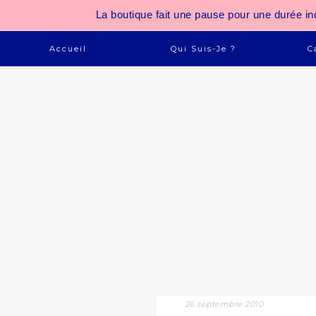
La boutique fait une pause pour une durée
Accueil
Qui Suis-Je ?
C
26 septembre 2010