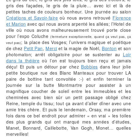
gris des façades, le gris de la pluie… avec ici et là de
petites taches de couleurs bonheur. Une journée au salon
Créations et Savoir-faire
où nous avons retrouvé
Florence
et Marion
avec qui nous avons arpenté les allées; l’Hotel de
ville où nous avons malheureusement trouvé porte close
pour l’expo Coluche
(fermeture exceptionnelle, quand ça veut pas, ça
; la place des Vosges; l’univers magique et poétique
veut pas)
de chez
Petit Pan
,
Merci
et la magie de Noël,
Bonton
et son
photomaton; arrêt obligatoire pour se sustenter au
Loir
dans la théière
où l’on est toujours bien reçu et jamais
déçu! Et puis un détour par chez
Bobbies
dans leur jolie
petite boutique rue des Blanc Manteaux pour trouver LA
paire de bottine tant convoitée :-) et enfin terminer la
journée sur la butte Montmartre pour assister à un
magnifique coucher de soleil entre les immeubles et les
cheminées avec bien sûr un petit passage obligé chez
Reine, temple du tissu; tout ça avant d’aller dîner avec une
amie très chère. Et puis le lendemain, Orsay, ma première
fois dans ce bel endroit pour admirer « en vrai » les toiles
des plus grands qui ont marqué mes années d’études,
Manet, Bonnard, Caillebotte, Van Gogh, Monet… quelles
merveilles!