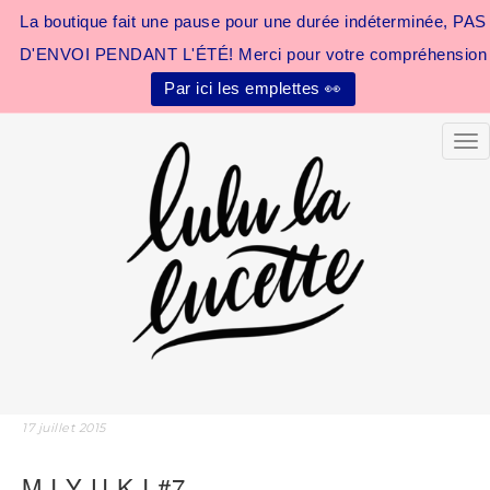
La boutique fait une pause pour une durée indéterminée, PAS
D'ENVOI PENDANT L'ÉTÉ! Merci pour votre compréhension
Par ici les emplettes 👀
Tog
17 juillet 2015
M I Y U K I #7