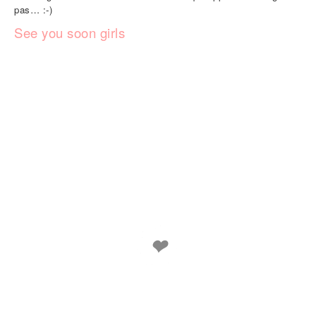
pas… :-)
See you soon girls
❤