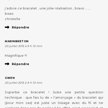
j’adore ce bracelet , une jolie réalisation , bravo ……..
bises
christelle
Répondre
MARINBRETON
20 juillet 2015 à 9 h 10 min
Magnifique !!!
Répondre
GWEN
20 juillet 2015 à 9 h 10 min
Superbe ce bracelet ! Juste une petite question
technique : que fais tu de « l’amorçage » du bracelet qui
(pour mon cas) est juste un tissage avec du fil et ne
contient donc pas de perles ? En effet, c’est assez laid, et