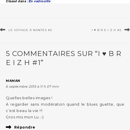
Classé dans :
En vadrouille
LE VOYAGE À NANTES #2
I ♥ B R E I Z H #2
5 COMMENTAIRES SUR “I ♥ B R
E I Z H #1”
MAMAN
6 septembre 2015 à 11 h 07 min
Quelles belles images !
A regarder sans modération quand le blues guette, que
c’est beau la vie !!!
Gros mis mon Lu ;-)
Répondre