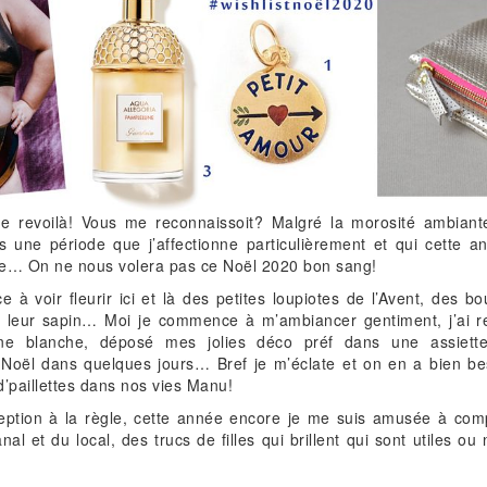
Me revoilà! Vous me reconnaissoit? Malgré la morosité ambian
s une période que j’affectionne particulièrement et qui cette 
ve… On ne nous volera pas ce Noël 2020 bon sang!
 voir fleurir ici et là des petites loupiotes de l’Avent, des boul
é leur sapin… Moi je commence à m’ambiancer gentiment, j’ai res
ine blanche, déposé mes jolies déco préf dans une assiet
e Noël dans quelques jours… Bref je m’éclate et on en a bien 
 d’paillettes dans nos vies Manu!
ption à la règle, cette année encore je me suis amusée à compi
nal et du local, des trucs de filles qui brillent qui sont utiles o