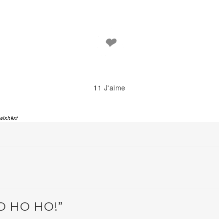
❤
11
J'aime
wishlist
O HO HO!”