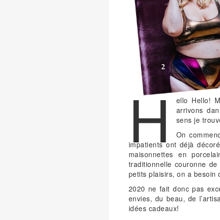
H
ello Hello! 
arrivons dan
sens je trou
On commence à
impatients ont déjà décor
maisonnettes en porcela
traditionnelle couronne d
petits plaisirs, on a besoin
2020 ne fait donc pas exce
envies, du beau, de l’artisa
idées cadeaux!