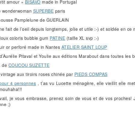
etit amour »
BISAVO
made in Portugal
 de wonderwoman
SUPERBE
paris
ousse Pamplelune de GUERLAIN
e fait de l’oeil depuis longtemps, jolie et utile :-) et soldée en ce
doux coloris bubble gum
PATINE
(taille XL svp :-)
cuir or perforé made in Nantes
ATELIER SAINT LOUP
Aurélie Pitaval et Youlie aux éditions Marabout dans toutes les bo
s de
COUCOU SUZETTE
vintage aux tiroirs roses chinée par
PIEDS COMPAS
 pour 4 personnes
, t’as vu Lucette ménagère, elle vieillit elle me
 mouhaha!!!
avail, je vous embrasse, prenez soin de vous et de vos proches
nne ;)