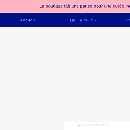
La boutique fait une pause pour une durée
Accueil
Qui Suis-Je ?
C
24 novembre 2020