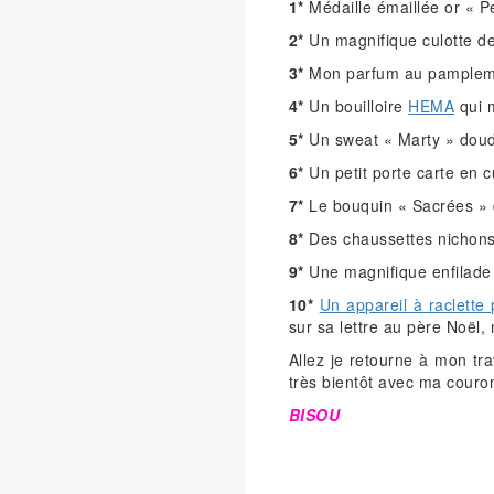
1*
Médaille émaillée or « P
2*
Un magnifique culotte
3*
Mon parfum au pamplem
4*
Un bouilloire
HEMA
qui m
5*
Un sweat « Marty » dou
6*
Un petit porte carte en 
7*
Le bouquin « Sacrées » d’
8*
Des chaussettes nichon
9*
Une magnifique enfilade 
10*
Un appareil à raclette
sur sa lettre au père Noël,
Allez je retourne à mon tr
très bientôt avec ma couro
BISOU