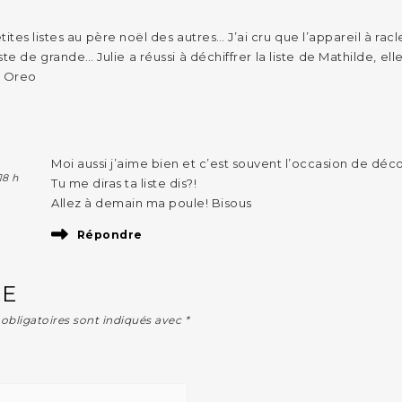
tites listes au père noël des autres… J’ai cru que l’appareil à racl
 liste de grande… Julie a réussi à déchiffrer la liste de Mathilde, el
r Oreo
Moi aussi j’aime bien et c’est souvent l’occasion de dé
18 h
Tu me diras ta liste dis?!
Allez à demain ma poule! Bisous
Répondre
RE
obligatoires sont indiqués avec
*