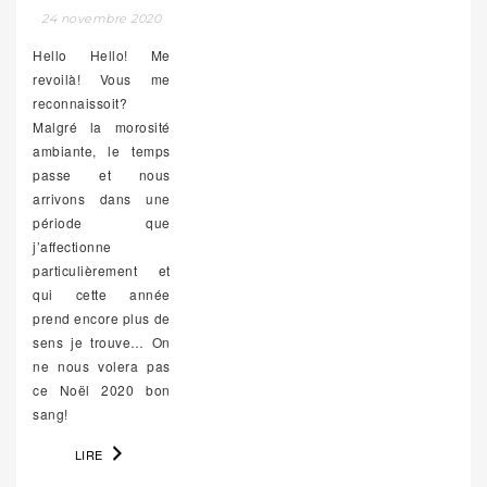
24 novembre 2020
Hello Hello! Me
revoilà! Vous me
reconnaissoit?
Malgré la morosité
ambiante, le temps
passe et nous
arrivons dans une
période que
j’affectionne
particulièrement et
qui cette année
prend encore plus de
sens je trouve… On
ne nous volera pas
ce Noël 2020 bon
sang!
LIRE