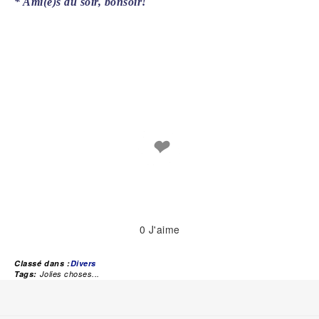
* Ami(e)s du soir, bonsoir!
❤
0
J'aime
Classé dans :
Divers
Tags:
Jolies choses...