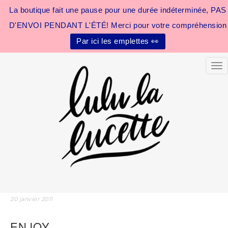
La boutique fait une pause pour une durée indéterminée, PAS
D'ENVOI PENDANT L'ÉTÉ! Merci pour votre compréhension
Par ici les emplettes 👀
Tog
20 janvier 2011
ENJOY